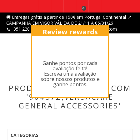
(0)
🚚 Entregas grátis a partir de 150€ em Portugal Continental 📍
CAMPANHA EM VIGOR VÁLIDA DE 21/11 A 06/01/26
📞+351 220 047 700 | 📩 numatic@numatic-iberia.com
Review rewards
program
X
Ganhe pontos por cada
avaliação feita!
Escreva uma avaliação
sobre nossos produtos e
ganhe pontos.
PRODUTOS MARCADOS COM
'904372,VERSACARE
GENERAL ACCESSORIES'
CATEGORIAS