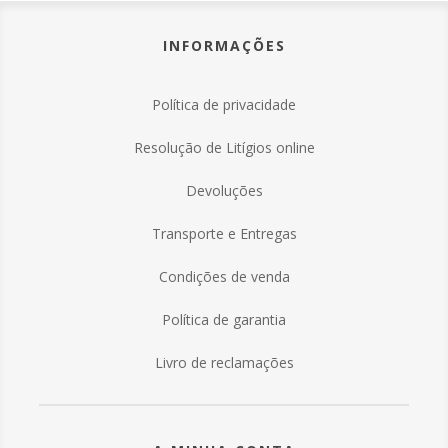
sem libertar pó, resultando numa maior potência e
maior capacidade de limpeza.
INFORMAÇÕES
Características:
✅ Esvaziamento sem pó
✅ Grande capacidade
Política de privacidade
✅ Longa Autonomia
✅ Desempenho máximo
Resolução de Litígios online
✅ Leve e fácil de usar.
Devoluções
Transporte e Entregas
Condições de venda
Política de garantia
Livro de reclamações