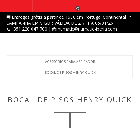
(0)
🚚 Entregas grátis a partir de 150€ em Portugal Continental 📍
CAMPANHA EM VIGOR VÁLIDA DE 21/11 A 06/01/26
📞+351 220 047 700 | 📩 numatic@numatic-iberia.com
ACESSÓRIOS PARA ASPIRADOR
BOCAL DE PISOS HENRY QUICK
BOCAL DE PISOS HENRY QUICK