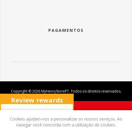
PAGAMENTOS
Copyright © 2026 MyHenryStorePT. Todos os direitos reservados.
Review rewards
program
X
Cookies ajudam-nos a personalizar os nossos serviços. Ao
navegar você concorda com a utilização de cookies.
Ganhe pontos por cada