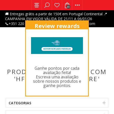
(0)
🚚 Entregas grátis a partir de 150€ em Portugal Continental 📍
CAMPANHA EM VIGOR VÁLIDA DE 21/11 A 06/01/26
📞+351 220 047 700 | 📩 numatic@numatic-iberia.com
Review rewards
program
X
Ganhe pontos por cada
PRODUTOS MARCADOS COM
avaliação feita!
Escreva uma avaliação
'HFM1515G,FLOORCARE'
sobre nossos produtos e
ganhe pontos.
CATEGORIAS