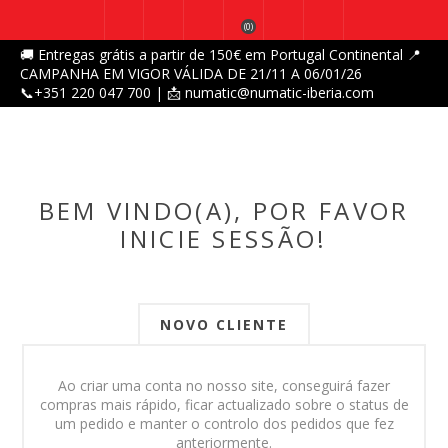
(0)
🚚 Entregas grátis a partir de 150€ em Portugal Continental 📍
CAMPANHA EM VIGOR VÁLIDA DE 21/11 A 06/01/26
📞+351 220 047 700 | 📩 numatic@numatic-iberia.com
BEM VINDO(A), POR FAVOR
INICIE SESSÃO!
NOVO CLIENTE
Ao criar uma conta no nosso site, conseguirá fazer
compras mais rápido, ficar actualizado sobre o status de
um pedido e manter o controlo dos pedidos que fez
anteriormente.