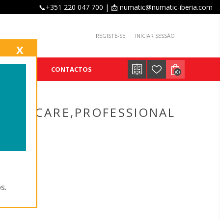
📞+351 220 047 700 | 📩 numatic@numatic-iberia.com
REGISTE-SE
INICIAR SESSÃO
X
E
BLOG
CONTACTOS
(0)
LEANCARE,PROFESSIONAL
s.