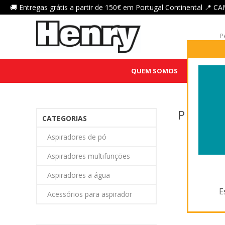
🚚 Entregas grátis a partir de 150€ em Portugal Continental 
QUEM SOMOS
HENRY QU
PRODU
CATEGORIAS
Aspiradores de pó
Aspiradores multifunções
Aspiradores a água
E
Acessórios para aspirador