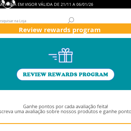
 CAMPANHA EM VIGOR VÁLIDA DE 21/11 A 06/01/26
Review rewards program
ICK
ASPIRADORES
FUNÇÕES ASPIRADORES
APOIO CLIENT
TOS MARCADOS COM 'NVP370,C
DUST'
Ganhe pontos por cada avaliação feita!
screva uma avaliação sobre nossos produtos e ganhe ponto