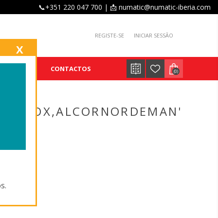
📞+351 220 047 700 | 📩 numatic@numatic-iberia.com
REGISTE-SE
INICIAR SESSÃO
X
E
BLOG
CONTACTOS
(0)
TABINOX,ALCORNORDEMAN'
s.