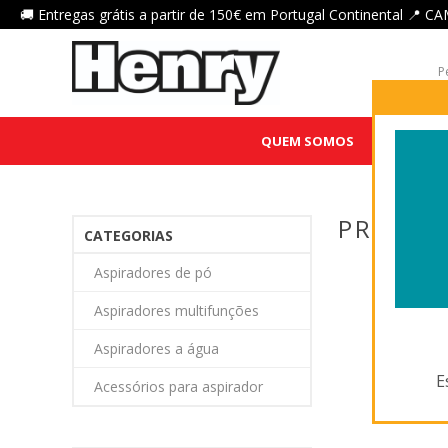
🚚 Entregas grátis a partir de 150€ em Portugal Continental 
QUEM SOMOS
HENRY QU
PRODUT
CATEGORIAS
Aspiradores de pó
Aspiradores multifunções
Aspiradores a água
E
Acessórios para aspirador