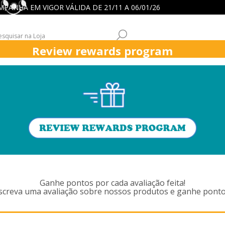
 CAMPANHA EM VIGOR VÁLIDA DE 21/11 A 06/01/26
Review rewards program
ICK
ASPIRADORES
FUNÇÕES ASPIRADORES
APOIO CLIENT
OS MARCADOS COM 'P1976,DE
Ganhe pontos por cada avaliação feita!
screva uma avaliação sobre nossos produtos e ganhe ponto