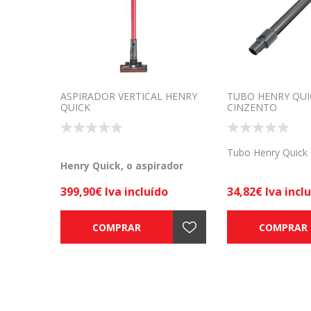
ASPIRADOR VERTICAL HENRY
TUBO HENRY QUI
QUICK
CINZENTO
Tubo Henry Quick 
Henry Quick, o aspirador
vertical a baterias com a
399,90€ Iva incluído
34,82€ Iva incl
revolucionária tecnologia de
cápsulas da Numatic!
COMPRAR
COMPRAR
Se procuras escolher um
aspirador vertical de pó rápido,
fácil, sem sujidade e sem
confusão, Henry Quick está aqui
para as tuas necessidades.
O aspirador vertical Henry
Quick, tem um sistema