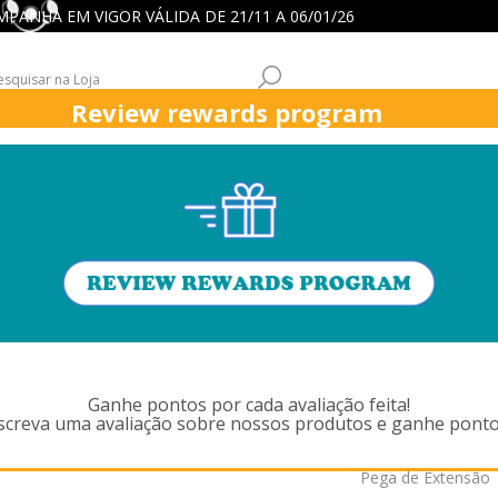
 CAMPANHA EM VIGOR VÁLIDA DE 21/11 A 06/01/26
Review rewards program
ICK
ASPIRADORES
FUNÇÕES ASPIRADORES
APOIO CLIENT
ACESSÓRIOS PARA ASPIRADOR
PEGA DE EXTENSÃO ASPIRADOR VERTICA
A DE EXTENSÃO ASPIRADOR VERT
Ganhe pontos por cada avaliação feita!
screva uma avaliação sobre nossos produtos e ganhe ponto
Pega de Extensão