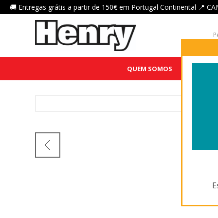
🚚 Entregas grátis a partir de 150€ em Portugal Continental 
QUEM SOMOS
HENRY QU
PEG
E