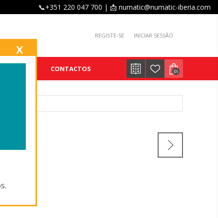
📞+351 220 047 700 | 📩 numatic@numatic-iberia.com
REGISTE-SE
INICIAR SESSÃO
X
E
BLOG
CONTACTOS
(0)
L
ICAL
s.