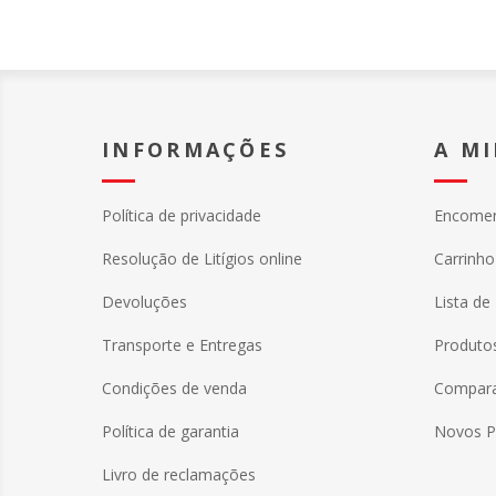
inteligente de cápsulas que
permite um esvaziamento sem
libertar pó, resultando numa
maior potência e maior
capacidade de limpeza.
Características:
INFORMAÇÕES
A M
✅ Esvaziamento sem pó
✅ Grande capacidade
✅ Longa Autonomia
Política de privacidade
Encome
✅ Desempenho máximo
✅ Leve e fácil de usar.
Resolução de Litígios online
Carrinh
Devoluções
Lista de
Transporte e Entregas
Produtos
Condições de venda
Comparar
Política de garantia
Novos P
Livro de reclamações