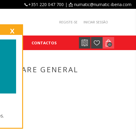
📞+351 220 047 700 | 📩 numatic@numatic-iberia.com
REGISTE-SE
INICIAR SESSÃO
X
E
BLOG
CONTACTOS
(0)
RSACARE GENERAL
227'
s.