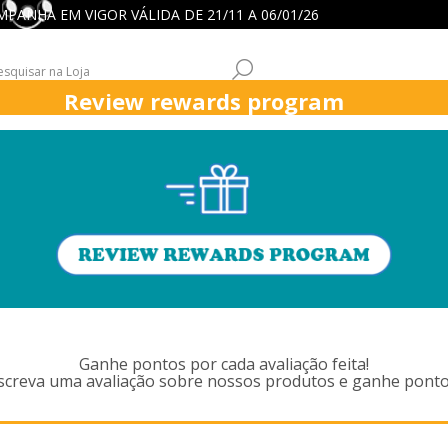
 CAMPANHA EM VIGOR VÁLIDA DE 21/11 A 06/01/26
Review rewards program
ICK
ASPIRADORES
FUNÇÕES ASPIRADORES
APOIO CLIENT
PRODUTOS MARCADOS COM 'VE
ACCESSORIES,905
Ganhe pontos por cada avaliação feita!
screva uma avaliação sobre nossos produtos e ganhe ponto