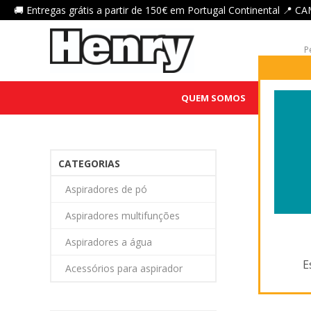
🚚 Entregas grátis a partir de 150€ em Portugal Continental 
QUEM SOMOS
HENRY QU
CATEGORIAS
Aspiradores de pó
Aspiradores multifunções
Aspiradores a água
E
Acessórios para aspirador