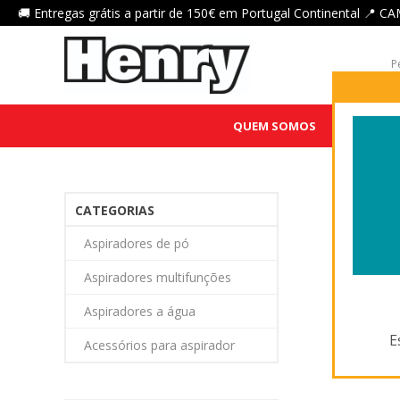
🚚 Entregas grátis a partir de 150€ em Portugal Continental 
QUEM SOMOS
HENRY QU
CATEGORIAS
Aspiradores de pó
Aspiradores multifunções
Aspiradores a água
E
Acessórios para aspirador