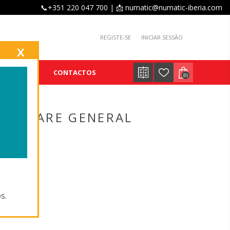
📞+351 220 047 700 | 📩 numatic@numatic-iberia.com
REGISTE-SE
INICIAR SESSÃO
X
E
BLOG
CONTACTOS
(0)
RSACARE GENERAL
234'
s.