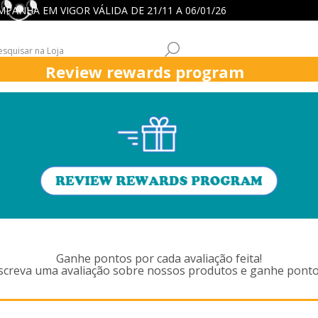
 CAMPANHA EM VIGOR VÁLIDA DE 21/11 A 06/01/26
Review rewards program
ICK
ASPIRADORES
FUNÇÕES ASPIRADORES
APOIO CLIENT
PRODUTOS MARCADOS COM 'VE
ACCESSORIES,905
Ganhe pontos por cada avaliação feita!
screva uma avaliação sobre nossos produtos e ganhe ponto