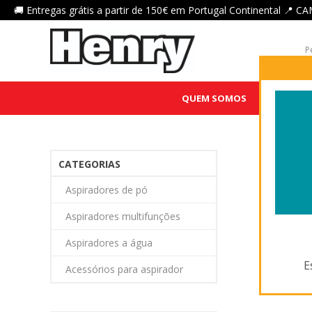
🚚 Entregas grátis a partir de 150€ em Portugal Continental 
QUEM SOMOS
HENRY QU
CATEGORIAS
Aspiradores de pó
Aspiradores multifunções
Aspiradores a água
E
Acessórios para aspirador