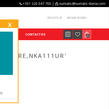
📞+351 220 047 700 | 📩 numatic@numatic-iberia.com
REGISTE-SE
INICIAR SESSÃO
X
E
BLOG
CONTACTOS
(0)
SACARE,NKA111UR'
s.