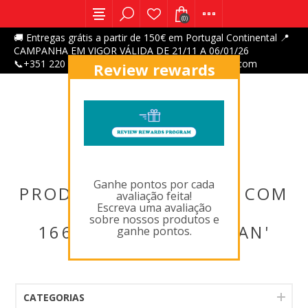
(0)
🚚 Entregas grátis a partir de 150€ em Portugal Continental 📍
CAMPANHA EM VIGOR VÁLIDA DE 21/11 A 06/01/26
📞+351 220 047 700 | 📩 numatic@numatic-iberia.com
Review rewards
program
X
Ganhe pontos por cada
PRODUTOS MARCADOS COM
avaliação feita!
Escreva uma avaliação
'VIOLET,P
sobre nossos produtos e
1668,ALCORNORDEMAN'
ganhe pontos.
CATEGORIAS